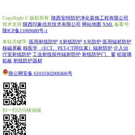
CopyRight © 版权所有:
陕西安特防护净化装饰工程有限公司
技术支持:
陕西印象信息技术有限公司
网站地图
XML
备案号:
陕ICP备11009680号-1
本站关键字:
医用射线防护
X射线防护
X光防护
医用辐射防护
核磁屏蔽
核医学 （ECT、PET-CT同位素）辐射防护
介入治
疗室射线防护
工业射线探伤辐射防护
射线防护门、窗
铅玻璃
铅板
射线防护器材
陕公网安备
61010302000406号
扫一扫访问移动端