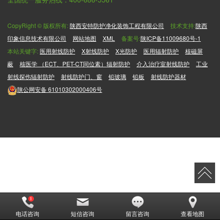
CopyRight © 版权所有:
陕西安特防护净化装饰工程有限公司
技术支持:
陕西
印象信息技术有限公司
网站地图
XML
备案号:
陕ICP备11009680号-1
本站关键字:
医用射线防护
X射线防护
X光防护
医用辐射防护
核磁屏
蔽
核医学 （ECT、PET-CT同位素）辐射防护
介入治疗室射线防护
工业
射线探伤辐射防护
射线防护门、窗
铅玻璃
铅板
射线防护器材
陕公网安备
61010302000406号
电话咨询
短信咨询
留言咨询
查看地图