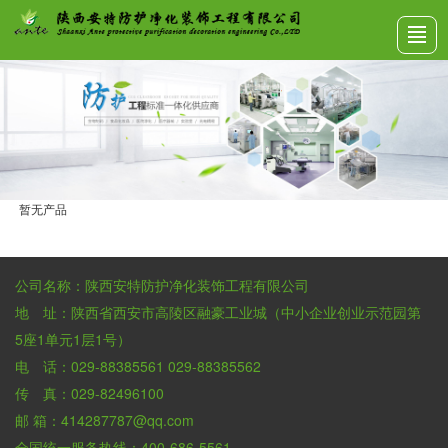
首页
公司介绍
产品展示
工程案例
荣誉资质
新闻动态
联系我们
暂无产品
公司名称：陕西安特防护净化装饰工程有限公司
地 址：陕西省西安市高陵区融豪工业城（中小企业创业示范园第
5座1单元1层1号）
电 话：029-88385561 029-88385562
传 真：029-82496100
邮 箱：414287787@qq.com
全国统一服务热线：400-686-5561