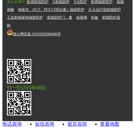
本站关键字:
医用射线防护
X射线防护
X光防护
医用辐射防护
核磁
屏蔽
核医学 （ECT、PET-CT同位素）辐射防护
介入治疗室射线防护
工业射线探伤辐射防护
射线防护门、窗
铅玻璃
铅板
射线防护器
材
陕公网安备
61010302000406号
扫一扫访问移动端
电话咨询
短信咨询
留言咨询
查看地图