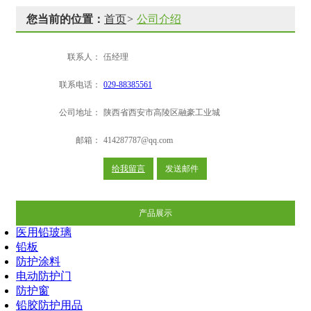
您当前的位置：
首页
>
公司介绍
联系人：
伍经理
联系电话：
029-88385561
公司地址：
陕西省西安市高陵区融豪工业城
邮箱：
414287787@qq.com
给我留言
发送邮件
产品展示
医用铅玻璃
铅板
防护涂料
电动防护门
防护窗
铅胶防护用品