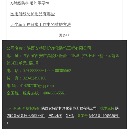
X射线防护服的重要性
医用射线防护用品有哪些
无尘车间在日常工作中的维护方法
更多>>
公司名称：陕西安特防护净化装饰工程有限公司
地 址：陕西省西安市高陵区融豪工业城（中小企业创业示范园
第5座1单元1层1号）
电 话：029-88385561 029-88385562
传 真：029-82496100
邮 箱：414287787@qq.com
全国统一服务热线：400-686-5561
CopyRight © 版权所有:
陕西安特防护净化装饰工程有限公司
技术支持:
陕
西印象信息技术有限公司
网站地图
XML
备案号:
陕ICP备11009680号-
1